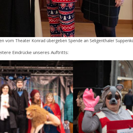
en vom Theater Konrad übergeben Spende an Seligenthaler Suppenk
itere Eindrücke unseres Auftritts: