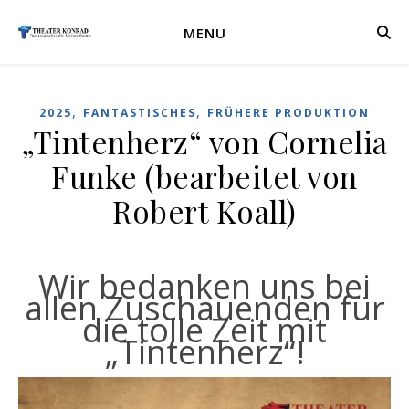
MENU
,
,
2025
FANTASTISCHES
FRÜHERE PRODUKTION
„Tintenherz“ von Cornelia
Funke (bearbeitet von
Robert Koall)
Wir bedanken uns bei
allen Zuschauenden für
die tolle Zeit mit
„Tintenherz“!