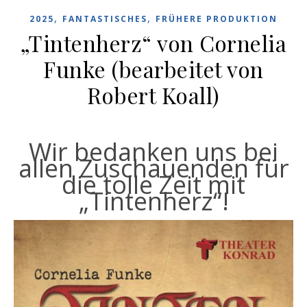
,
,
2025
FANTASTISCHES
FRÜHERE PRODUKTION
„Tintenherz“ von Cornelia
Funke (bearbeitet von
Robert Koall)
Wir bedanken uns bei
allen Zuschauenden für
die tolle Zeit mit
„Tintenherz“!