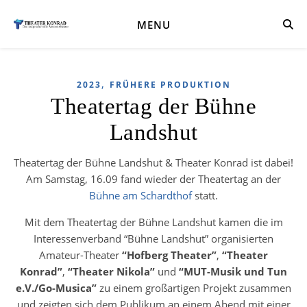
MENU
,
2023
FRÜHERE PRODUKTION
Theatertag der Bühne
Landshut
Theatertag der Bühne Landshut & Theater Konrad ist
dabei! Am Samstag, 16.09 fand wieder der Theatertag an
der
Bühne am Schardthof
statt.
Mit dem Theatertag der Bühne Landshut kamen die im
Interessenverband “Bühne Landshut” organisierten
Amateur-Theater
“Hofberg Theater”
,
“Theater
Konrad”
,
“Theater Nikola”
und
“MUT-Musik und Tun
e.V./Go-Musica”
zu einem großartigen Projekt zusammen
und zeigten sich dem Publikum an einem Abend mit einer