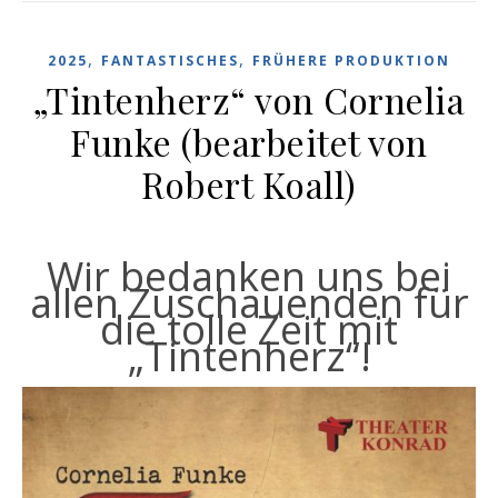
,
,
2025
FANTASTISCHES
FRÜHERE PRODUKTION
„Tintenherz“ von Cornelia
Funke (bearbeitet von
Robert Koall)
Wir bedanken uns bei
allen Zuschauenden für
die tolle Zeit mit
„Tintenherz“!